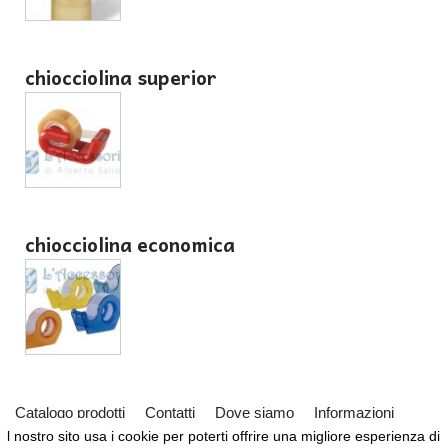
chiocciolina superior
chiocciolina economica
Catalogo prodotti
Contatti
Dove siamo
Informazioni
l nostro sito usa i cookie per poterti offrire una migliore esperienza di
Partner
Servizi
Virtual Tour del Negozio