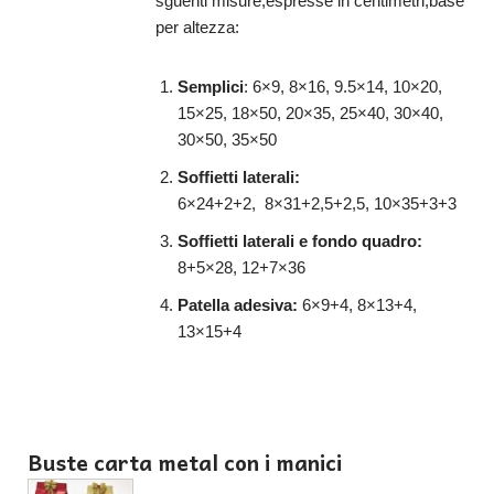
sguenti misure,espresse in centimetri,base
per altezza:
Semplici
: 6×9, 8×16, 9.5×14, 10×20,
15×25, 18×50, 20×35, 25×40, 30×40,
30×50, 35×50
Soffietti laterali:
6×24+2+2, 8×31+2,5+2,5, 10×35+3+3
Soffietti laterali e fondo quadro:
8+5×28, 12+7×36
Patella adesiva:
6×9+4, 8×13+4,
13×15+4
Buste carta metal con i manici