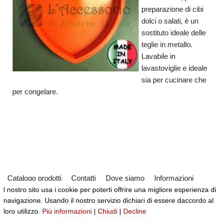
preparazione di cibi
dolci o salati, è un
sostituto ideale delle
teglie in metallo.
Lavabile in
lavastoviglie e ideale
sia per cucinare che
per congelare.
Catalogo prodotti
Contatti
Dove siamo
Informazioni
l nostro sito usa i cookie per poterti offrire una migliore esperienza di
Partner
Servizi
Virtual Tour del Negozio
navigazione. Usando il nostro servizio dichiari di essere daccordo al
Neve
| Powered by
WordPress
loro utilizzo.
Più informazioni
|
Chiudi
|
Decline