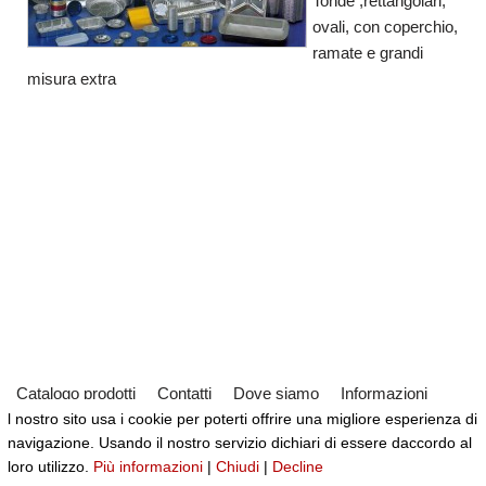
Tonde ,rettangolari,
ovali, con coperchio,
ramate e grandi
misura extra
Catalogo prodotti
Contatti
Dove siamo
Informazioni
l nostro sito usa i cookie per poterti offrire una migliore esperienza di
Partner
Servizi
Virtual Tour del Negozio
navigazione. Usando il nostro servizio dichiari di essere daccordo al
Neve
| Powered by
WordPress
loro utilizzo.
Più informazioni
|
Chiudi
|
Decline