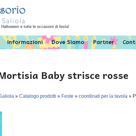
Halloween e tutte le occasioni di festa!
Informazioni
Dove Siamo
Partner
Cont
Mortisia Baby strisce rosse
Saliola
»
Catalogo prodotti
»
Feste
»
coordinati per la tavola
»
P