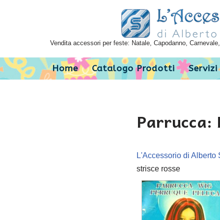
Vai
al
Vendita accessori per feste: Natale, Capodanno, Carnevale, 
contenuto
Home
Catalogo Prodotti
Servizi
Parrucca: 
L'Accessorio di Alberto 
strisce rosse