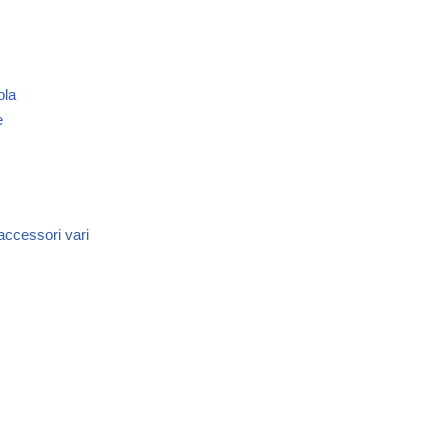
ola
e
 accessori vari