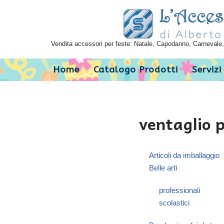
Vai
al
Vendita accessori per feste: Natale, Capodanno, Carnevale, 
contenuto
Home
Catalogo Prodotti
Servizi
ventaglio 
Articoli da imballaggio
Belle arti
professionali
scolastici