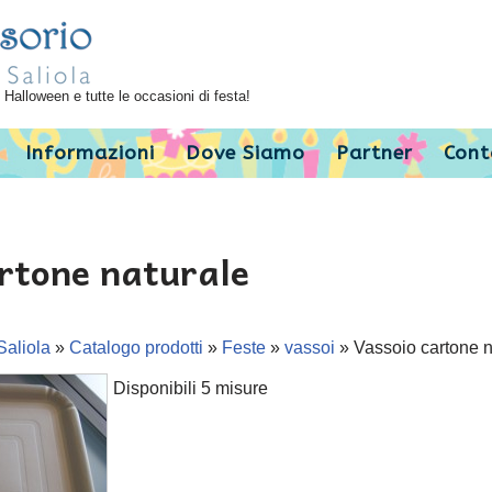
Halloween e tutte le occasioni di festa!
Informazioni
Dove Siamo
Partner
Cont
rtone naturale
Saliola
»
Catalogo prodotti
»
Feste
»
vassoi
»
Vassoio cartone n
Disponibili 5 misure