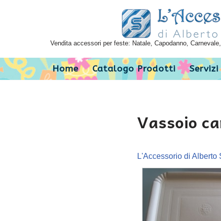
Vai
al
Vendita accessori per feste: Natale, Capodanno, Carnevale, 
contenuto
Home
Catalogo Prodotti
Servizi
Vassoio ca
L'Accessorio di Alberto 