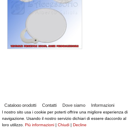
Catalogo prodotti
Contatti
Dove siamo
Informazioni
l nostro sito usa i cookie per poterti offrire una migliore esperienza di
Partner
Servizi
Virtual Tour del Negozio
navigazione. Usando il nostro servizio dichiari di essere daccordo al
Neve
| Powered by
WordPress
loro utilizzo.
Più informazioni
|
Chiudi
|
Decline