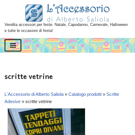
Vai
al
Vendita accessori per feste: Natale, Capodanno, Carnevale, Halloween
contenuto
e tutte le occasioni di festa!
scritte vetrine
L'Accessorio di Alberto Saliola
»
Catalogo prodotti
»
Scritte
Adesive
»
scritte vetrine