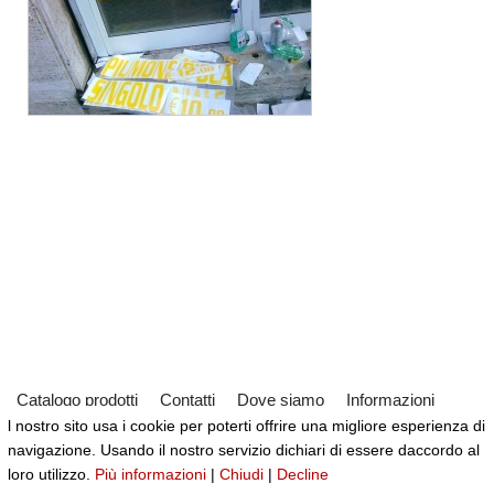
Catalogo prodotti
Contatti
Dove siamo
Informazioni
l nostro sito usa i cookie per poterti offrire una migliore esperienza di
Partner
Servizi
Virtual Tour del Negozio
navigazione. Usando il nostro servizio dichiari di essere daccordo al
Neve
| Powered by
WordPress
loro utilizzo.
Più informazioni
|
Chiudi
|
Decline