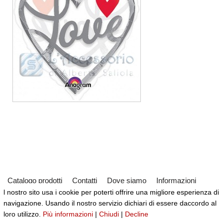
Catalogo prodotti
Contatti
Dove siamo
Informazioni
l nostro sito usa i cookie per poterti offrire una migliore esperienza di
Partner
Servizi
Virtual Tour del Negozio
navigazione. Usando il nostro servizio dichiari di essere daccordo al
Neve
| Powered by
WordPress
loro utilizzo.
Più informazioni
|
Chiudi
|
Decline