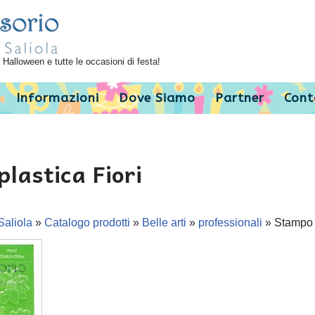
Halloween e tutte le occasioni di festa!
Informazioni
Dove Siamo
Partner
Cont
lastica Fiori
Saliola
»
Catalogo prodotti
»
Belle arti
»
professionali
»
Stampo i