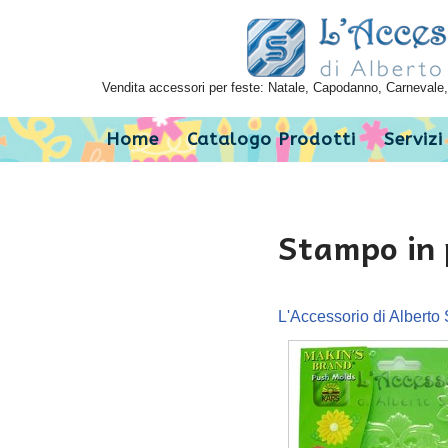
Vai
al
Vendita accessori per feste: Natale, Capodanno, Carnevale, 
contenuto
Home
Catalogo Prodotti
Servizi
Stampo in p
L'Accessorio di Alberto 