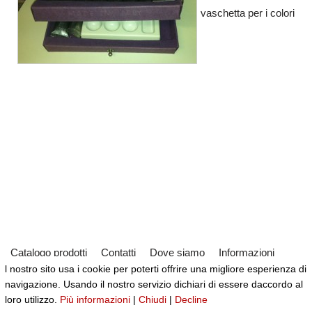
vaschetta per i colori
Catalogo prodotti
Contatti
Dove siamo
Informazioni
l nostro sito usa i cookie per poterti offrire una migliore esperienza di
Partner
Servizi
Virtual Tour del Negozio
navigazione. Usando il nostro servizio dichiari di essere daccordo al
Neve
| Powered by
WordPress
loro utilizzo.
Più informazioni
|
Chiudi
|
Decline