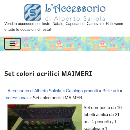
Vai
al
Vendita accessori per feste: Natale, Capodanno, Carnevale, Halloween
contenuto
e tutte le occasioni di festa!
Set colori acrilici MAIMERI
L'Accessorio di Alberto Saliola
»
Catalogo prodotti
»
Belle arti
»
professionali
»
Set colori acrilici MAIMERI
Set composto da 10
tubetti acrilici da 21
ml., 1 pennello , 1
scatolina e 1