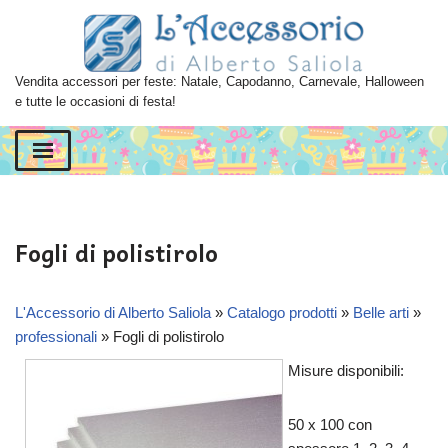
Vai
al
Vendita accessori per feste: Natale, Capodanno, Carnevale, Halloween
contenuto
e tutte le occasioni di festa!
Fogli di polistirolo
L'Accessorio di Alberto Saliola
»
Catalogo prodotti
»
Belle arti
»
professionali
»
Fogli di polistirolo
Misure disponibili:
50 x 100 con