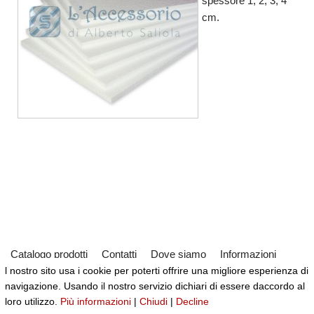
spessore 1, 2, 3, 4
cm.
Catalogo prodotti
Contatti
Dove siamo
Informazioni
l nostro sito usa i cookie per poterti offrire una migliore esperienza di
Partner
Servizi
Virtual Tour del Negozio
navigazione. Usando il nostro servizio dichiari di essere daccordo al
Neve
| Powered by
WordPress
loro utilizzo.
Più informazioni
|
Chiudi
|
Decline