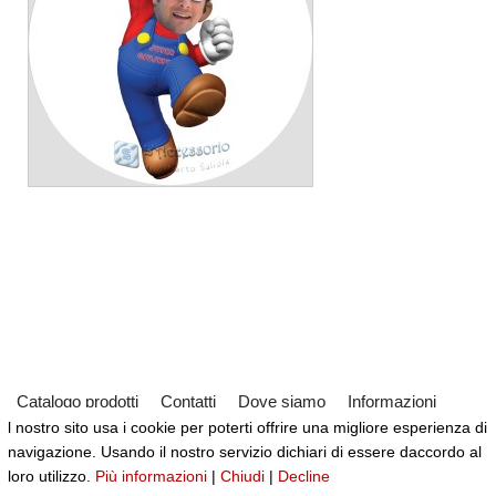
Catalogo prodotti
Contatti
Dove siamo
Informazioni
l nostro sito usa i cookie per poterti offrire una migliore esperienza di
Partner
Servizi
Virtual Tour del Negozio
navigazione. Usando il nostro servizio dichiari di essere daccordo al
Neve
| Powered by
WordPress
loro utilizzo.
Più informazioni
|
Chiudi
|
Decline