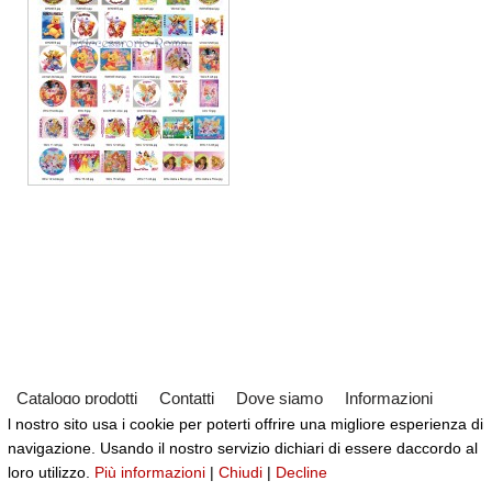
Catalogo prodotti
Contatti
Dove siamo
Informazioni
l nostro sito usa i cookie per poterti offrire una migliore esperienza di
Partner
Servizi
Virtual Tour del Negozio
navigazione. Usando il nostro servizio dichiari di essere daccordo al
Neve
| Powered by
WordPress
loro utilizzo.
Più informazioni
|
Chiudi
|
Decline