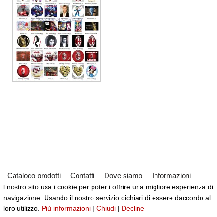
Catalogo prodotti
Contatti
Dove siamo
Informazioni
l nostro sito usa i cookie per poterti offrire una migliore esperienza di
Partner
Servizi
Virtual Tour del Negozio
navigazione. Usando il nostro servizio dichiari di essere daccordo al
Neve
| Powered by
WordPress
loro utilizzo.
Più informazioni
|
Chiudi
|
Decline