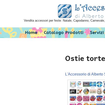
Vai
al
Vendita accessori per feste: Natale, Capodanno, Carnevale, 
contenuto
Home
Catalogo Prodotti
Servizi
Ostie tort
L'Accessorio di Alberto 