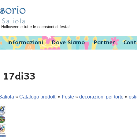
Halloween e tutte le occasioni di festa!
Informazioni
Dove Siamo
Partner
Cont
e 17di33
Saliola
»
Catalogo prodotti
»
Feste
»
decorazioni per torte
»
osti