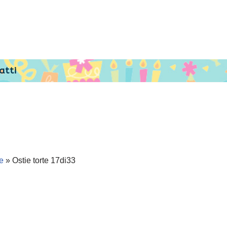
atti
e
»
Ostie torte 17di33