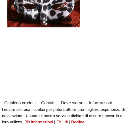
Catalogo prodotti
Contatti
Dove siamo
Informazioni
l nostro sito usa i cookie per poterti offrire una migliore esperienza di
Partner
Servizi
Virtual Tour del Negozio
navigazione. Usando il nostro servizio dichiari di essere daccordo al
Neve
| Powered by
WordPress
loro utilizzo.
Più informazioni
|
Chiudi
|
Decline