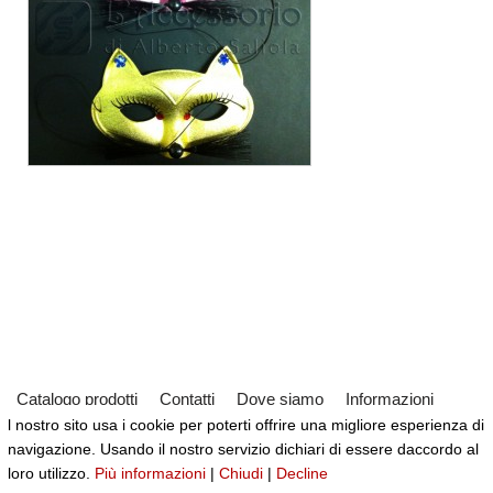
Catalogo prodotti
Contatti
Dove siamo
Informazioni
l nostro sito usa i cookie per poterti offrire una migliore esperienza di
Partner
Servizi
Virtual Tour del Negozio
navigazione. Usando il nostro servizio dichiari di essere daccordo al
Neve
| Powered by
WordPress
loro utilizzo.
Più informazioni
|
Chiudi
|
Decline