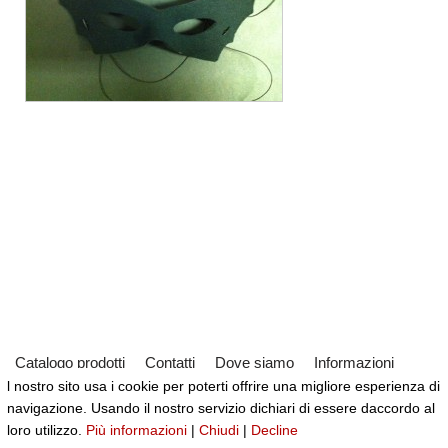
Catalogo prodotti
Contatti
Dove siamo
Informazioni
l nostro sito usa i cookie per poterti offrire una migliore esperienza di
Partner
Servizi
Virtual Tour del Negozio
navigazione. Usando il nostro servizio dichiari di essere daccordo al
Neve
| Powered by
WordPress
loro utilizzo.
Più informazioni
|
Chiudi
|
Decline