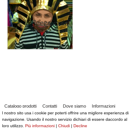
Catalogo prodotti
Contatti
Dove siamo
Informazioni
l nostro sito usa i cookie per poterti offrire una migliore esperienza di
Partner
Servizi
Virtual Tour del Negozio
navigazione. Usando il nostro servizio dichiari di essere daccordo al
Neve
| Powered by
WordPress
loro utilizzo.
Più informazioni
|
Chiudi
|
Decline