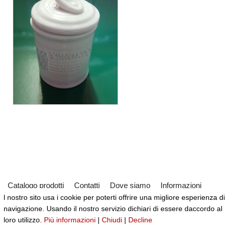
Catalogo prodotti
Contatti
Dove siamo
Informazioni
l nostro sito usa i cookie per poterti offrire una migliore esperienza di
Partner
Servizi
Virtual Tour del Negozio
navigazione. Usando il nostro servizio dichiari di essere daccordo al
Neve
| Powered by
WordPress
loro utilizzo.
Più informazioni
|
Chiudi
|
Decline