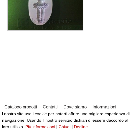
Catalogo prodotti
Contatti
Dove siamo
Informazioni
l nostro sito usa i cookie per poterti offrire una migliore esperienza di
Partner
Servizi
Virtual Tour del Negozio
navigazione. Usando il nostro servizio dichiari di essere daccordo al
Neve
| Powered by
WordPress
loro utilizzo.
Più informazioni
|
Chiudi
|
Decline