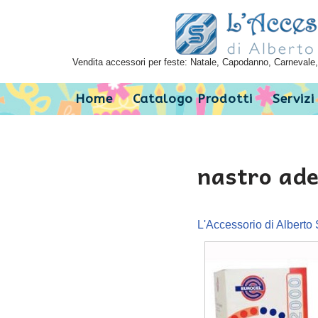
Vai
al
Vendita accessori per feste: Natale, Capodanno, Carnevale, 
contenuto
Home
Catalogo Prodotti
Servizi
nastro ade
L'Accessorio di Alberto 