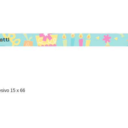
atti
esivo 15 x 66